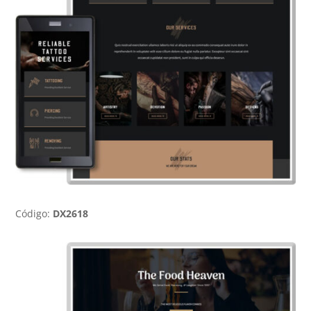
Código:
DX2618