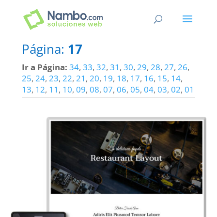
Página:
17
Ir a Página:
34
,
33
,
32
,
31
,
30
,
29
,
28
,
27
,
26
,
25
,
24
,
23
,
22
,
21
,
20
,
19
,
18
,
17
,
16
,
15
,
14
,
13
,
12
,
11
,
10
,
09
,
08
,
07
,
06
,
05
,
04
,
03
,
02
,
01