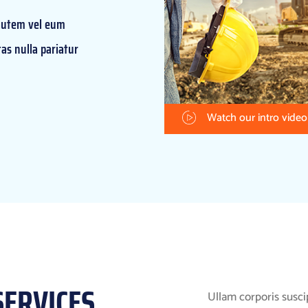
autem vel eum
as nulla pariatur
Watch our intro video
SERVICES
Ullam corporis suscip