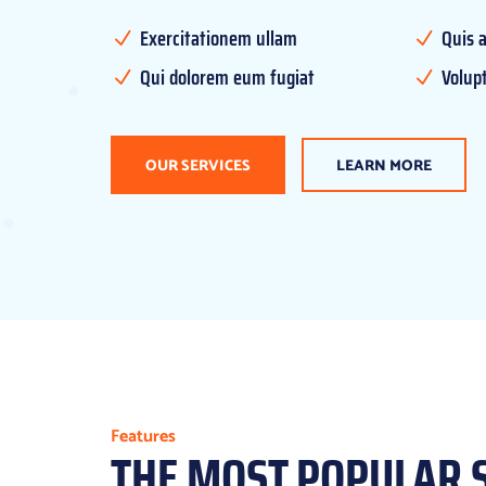
Exercitationem ullam
Quis 
N
N
Qui dolorem eum fugiat
Volupt
N
N
OUR SERVICES
LEARN MORE
Features
THE MOST POPULAR 