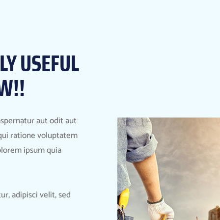
LY USEFUL
W!!
spernatur aut odit aut
qui ratione voluptatem
olorem ipsum quia
, adipisci velit, sed