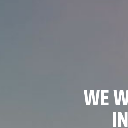
WE W
I