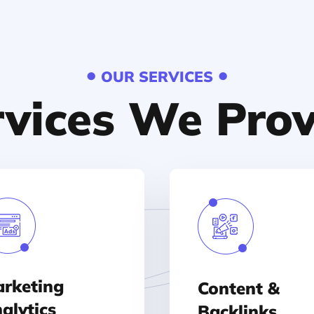
•
•
OUR SERVICES
rvices We Prov
rketing
Content &
alytics
Backlinks