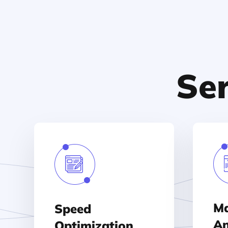
Se
Ma
Speed
An
Optimization