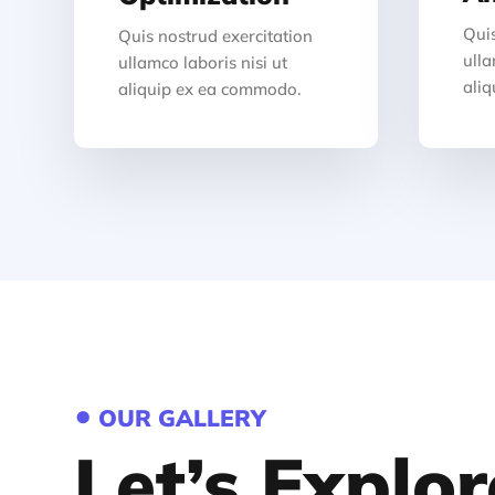
Quis
Quis nostrud exercitation
ulla
ullamco laboris nisi ut
ali
aliquip ex ea commodo.
•
OUR GALLERY
Let’s Explo