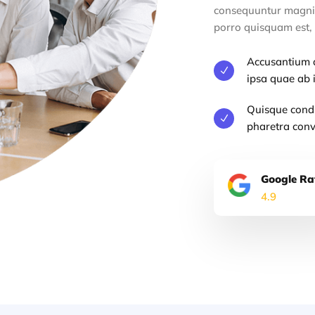
consequuntur magni 
porro quisquam est, 
Accusantium 
N
ipsa quae ab i
Quisque condi
N
pharetra conva
Google Ra
4.9