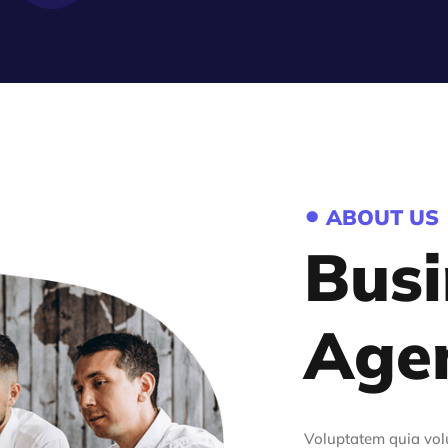
•
ABOUT US
Busi
Age
Voluptatem quia volu