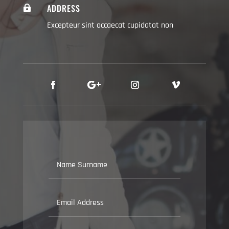
ADDRESS

Excepteur sint occaecat cupidatat non