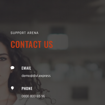
SUPPORT ARENA
CONTACT US
EMAIL

demo@divi.express
PHONE

0800 800 65 96